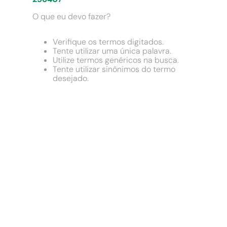
9
º
chuveiro
O que eu devo fazer?
10
º
comoda
Verifique os termos digitados.
Tente utilizar uma única palavra.
Utilize termos genéricos na busca.
Tente utilizar sinônimos do termo
desejado.