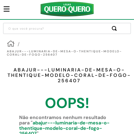
O que você procura?
Termos mais buscados
1
º
guarda roupa
ABAJUR---LUMINARIA-DE-MESA-O-THENTIQUE-MODELO-
CORAL-DE-FOGO-256407
2
º
cozinha completa
ABAJUR---LUMINARIA-DE-MESA-O-
3
º
piso cerâmica
THENTIQUE-MODELO-CORAL-DE-FOGO-
256407
4
º
sofa
5
º
máquina lavar roupas
OOPS!
6
º
iphone
7
º
forro pvc
Não encontramos nenhum resultado
para "
abajur---luminaria-de-mesa-o-
8
º
porta
thentique-modelo-coral-de-fogo-
256407
"