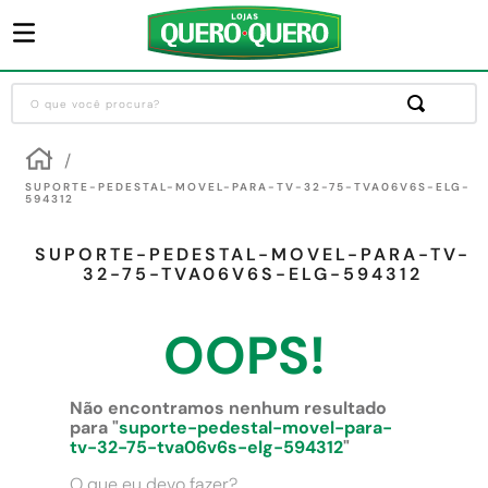
O que você procura?
Termos mais buscados
1
º
guarda roupa
SUPORTE-PEDESTAL-MOVEL-PARA-TV-32-75-TVA06V6S-ELG-
594312
2
º
cozinha completa
SUPORTE-PEDESTAL-MOVEL-PARA-TV-
3
º
piso cerâmica
32-75-TVA06V6S-ELG-594312
4
º
sofa
OOPS!
5
º
máquina lavar roupas
6
º
iphone
Não encontramos nenhum resultado
7
º
forro pvc
para "
suporte-pedestal-movel-para-
tv-32-75-tva06v6s-elg-594312
"
8
º
porta
O que eu devo fazer?