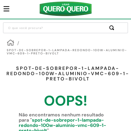
O que você procura?
Termos mais buscados
1
º
guarda roupa
SPOT-DE-SOBREPOR-1-LAMPADA-REDONDO-100W-ALUMINIO-
VMC-609-1-PRETO-BIVOLT
2
º
cozinha completa
SPOT-DE-SOBREPOR-1-LAMPADA-
3
º
piso cerâmica
REDONDO-100W-ALUMINIO-VMC-609-1-
PRETO-BIVOLT
4
º
sofa
5
º
máquina lavar roupas
OOPS!
6
º
iphone
7
º
forro pvc
Não encontramos nenhum resultado
para "
spot-de-sobrepor-1-lampada-
8
º
porta
redondo-100w-aluminio-vmc-609-1-
preto-bivolt
"