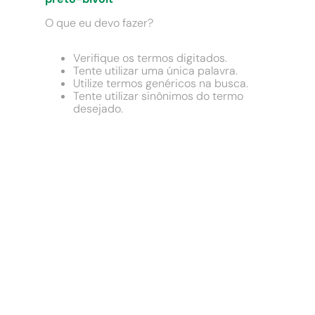
9
º
cimento
O que eu devo fazer?
10
º
chuveiro
Verifique os termos digitados.
Tente utilizar uma única palavra.
Utilize termos genéricos na busca.
Tente utilizar sinônimos do termo
desejado.