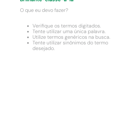
9
º
cimento
O que eu devo fazer?
10
º
chuveiro
Verifique os termos digitados.
Tente utilizar uma única palavra.
Utilize termos genéricos na busca.
Tente utilizar sinônimos do termo
desejado.