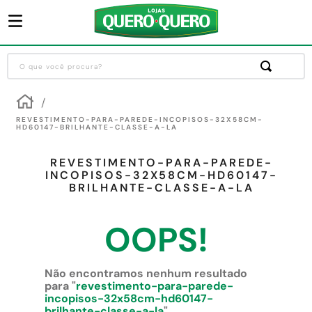
O que você procura?
Termos mais buscados
1
º
guarda roupa
REVESTIMENTO-PARA-PAREDE-INCOPISOS-32X58CM-
HD60147-BRILHANTE-CLASSE-A-LA
2
º
cozinha completa
REVESTIMENTO-PARA-PAREDE-
3
º
piso cerâmica
INCOPISOS-32X58CM-HD60147-
BRILHANTE-CLASSE-A-LA
4
º
sofa
5
º
máquina lavar roupas
OOPS!
6
º
iphone
7
º
forro pvc
Não encontramos nenhum resultado
para "
revestimento-para-parede-
8
º
porta
incopisos-32x58cm-hd60147-
brilhante-classe-a-la
"