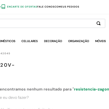
O
ENCARTE DE OFERTAS
FALE CONOSCO
MEUS PEDIDOS
OMÉSTICOS
CELULARES
DECORAÇÃO
ORGANIZAÇÃO
MÓVEIS
642045
220V-
encontramos nenhum resultado para "
resistencia-zag
e eu devo fazer?