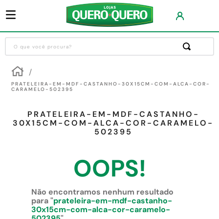
O que você procura?
Termos mais buscados
1
º
guarda roupa
PRATELEIRA-EM-MDF-CASTANHO-30X15CM-COM-ALCA-COR-
CARAMELO-502395
2
º
cozinha completa
PRATELEIRA-EM-MDF-CASTANHO-
3
º
piso cerâmica
30X15CM-COM-ALCA-COR-CARAMELO-
502395
4
º
sofa
5
º
máquina lavar roupas
OOPS!
6
º
forro pvc
7
º
iphone
Não encontramos nenhum resultado
para "
prateleira-em-mdf-castanho-
8
º
porta
30x15cm-com-alca-cor-caramelo-
502395
"