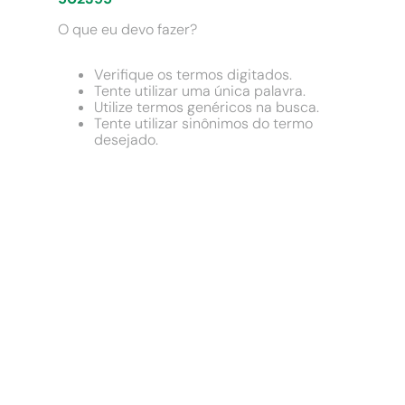
9
º
comoda
O que eu devo fazer?
10
º
chuveiro
Verifique os termos digitados.
Tente utilizar uma única palavra.
Utilize termos genéricos na busca.
Tente utilizar sinônimos do termo
desejado.