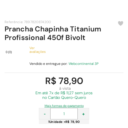
9
º
chuveiro
10
º
cimento
Referência
:
7897820874200
Prancha Chapinha Titanium
Profissional 450f Bivolt
Ver
avaliações
0
(
0
)
Vendido e entregue por:
Webcontinental 3P
R$ 78,90
à vista
Em
até 7x de R$ 11,27 sem juros
no Cartão Quero-Quero
Mais formas de pagamento
-
+
1
Unidade
=
R$ 78,90