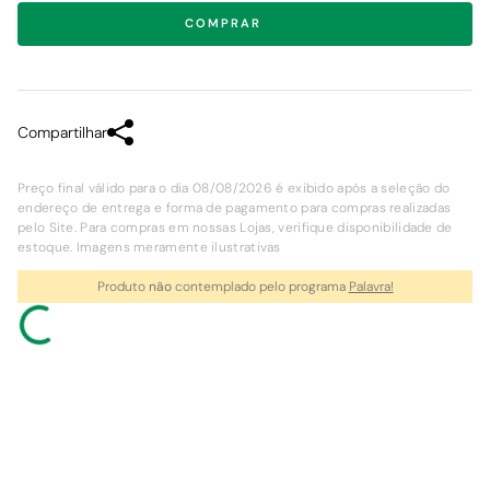
COMPRAR
Compartilhar
Preço final válido para o dia 08/08/2026 é exibido após a seleção do
endereço de entrega e forma de pagamento para compras realizadas
pelo Site. Para compras em nossas Lojas, verifique disponibilidade de
estoque. Imagens meramente ilustrativas
Produto
não
contemplado pelo programa
Palavra!