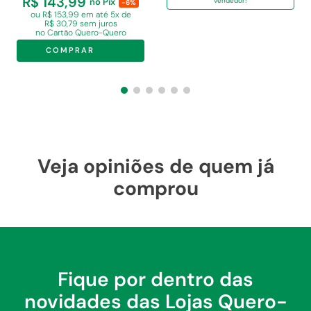
R$ 143,99
no Pix
vendedor!
-6%
ou R$ 153,99 em
até 5x de
R$ 30,79 sem juros
no Cartão Quero-Quero
COMPRAR
Veja opiniões de quem já
comprou
Fique por dentro das
novidades das Lojas Quero-