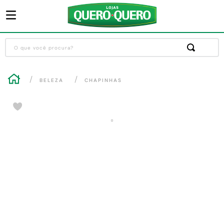
O que você procura?
Termos mais buscados
BELEZA
CHAPINHAS
1
º
guarda roupa
2
º
cozinha completa
3
º
piso cerâmica
4
º
sofa
5
º
máquina lavar roupas
6
º
iphone
7
º
forro pvc
8
º
porta