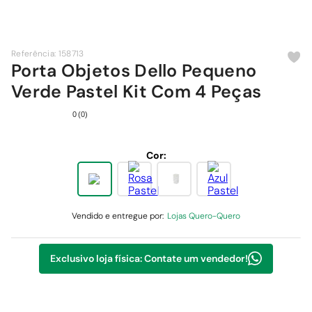
9
º
chuveiro
10
º
comoda
Referência
:
158713
Porta Objetos Dello Pequeno
Verde Pastel Kit Com 4 Peças
0
(
0
)
Cor:
Vendido e entregue por:
Lojas Quero-Quero
Exclusivo loja física: Contate um vendedor!