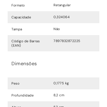
Retangular
Formato
0,324064
Capacidade
Não
Tampa
7897832872225
Código de Barras
(EAN)
Dimensões
0,1775 kg
Peso
8,2 cm
Profundidade
52 cm