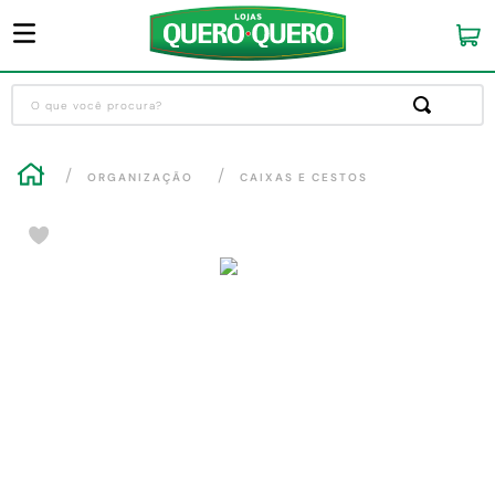
O que você procura?
Termos mais buscados
ORGANIZAÇÃO
CAIXAS E CESTOS
1
º
guarda roupa
2
º
cozinha completa
3
º
piso cerâmica
4
º
sofa
5
º
máquina lavar roupas
6
º
iphone
7
º
forro pvc
8
º
porta