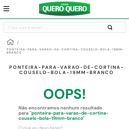
O que você procura?
Termos mais buscados
1
º
guarda roupa
PONTEIRA-PARA-VARAO-DE-CORTINA-COUSELO-BOLA-19MM-
BRANCO
2
º
cozinha completa
PONTEIRA-PARA-VARAO-DE-CORTINA-
3
º
piso cerâmica
COUSELO-BOLA-19MM-BRANCO
4
º
sofa
OOPS!
5
º
máquina lavar roupas
6
º
iphone
Não encontramos nenhum resultado
7
º
forro pvc
para "
ponteira-para-varao-de-cortina-
couselo-bola-19mm-branco
"
8
º
porta
O que eu devo fazer?