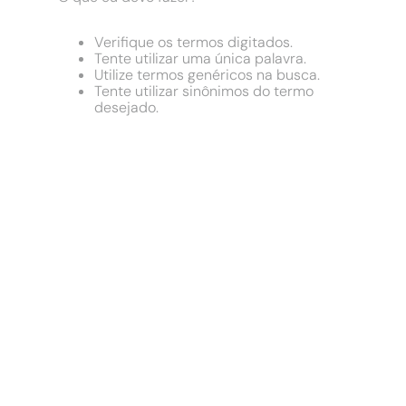
9
º
chuveiro
10
º
comoda
Verifique os termos digitados.
Tente utilizar uma única palavra.
Utilize termos genéricos na busca.
Tente utilizar sinônimos do termo
desejado.