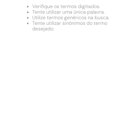
9
º
comoda
Verifique os termos digitados.
10
º
chuveiro
Tente utilizar uma única palavra.
Utilize termos genéricos na busca.
Tente utilizar sinônimos do termo
desejado.