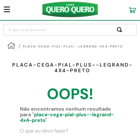
O que você procura?
Termos mais buscados
PLACA-CEGA-PIAL-PLUS--LEGRAND-4X4-PRETO
1
º
guarda roupa
2
º
cozinha completa
PLACA-CEGA-PIAL-PLUS--LEGRAND-
4X4-PRETO
3
º
piso cerâmica
4
º
sofa
OOPS!
5
º
máquina lavar roupas
6
º
forro pvc
Não encontramos nenhum resultado
para "
placa-cega-pial-plus--legrand-
7
º
iphone
4x4-preto
"
8
º
porta
O que eu devo fazer?