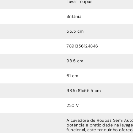
Lavar roupas
Britânia
55.5 cm
7891356124846
98.5 cm
61 cm
98,5x61x55,5 cm
220 V
A Lavadora de Roupas Semi Auto
potência e praticidade na lava
funcional, este tanquinho ofere