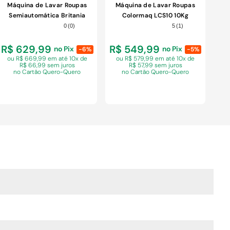
Máquina de Lavar Roupas
Máquina de Lavar Roupas
Semiautomática Britania
Colormaq LCS10 10Kg
BLT22P 20,6Kg Preta 110V
Branco 220V
0
(
0
)
5
(
1
)
R$ 629,99
R$ 549,99
no Pix
no Pix
-6%
-5%
ou R$ 669,99 em
até 10x de
ou R$ 579,99 em
até 10x de
R$ 66,99 sem juros
R$ 57,99 sem juros
no Cartão Quero-Quero
no Cartão Quero-Quero
COMPRAR
COMPRAR