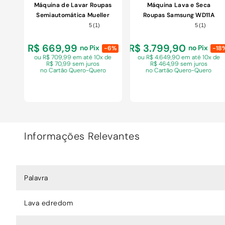
Máquina de Lavar Roupas
Máquina Lava e Seca
Semiautomática Mueller
Roupas Samsung WD11A
Big 20Kg Preta 220V
11Kg Branco 110V
5
(
1
)
5
(
1
)
R$ 669,99
R$ 3.799,90
no Pix
no Pix
-6%
-18
ou R$ 709,99 em
até 10x de
ou R$ 4.649,90 em
até 10x de
R$ 70,99 sem juros
R$ 464,99 sem juros
no Cartão Quero-Quero
no Cartão Quero-Quero
Informações Relevantes
COMPRAR
COMPRAR
Palavra
Lava edredom