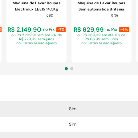
Máquina de Lavar Roupas
Máquina de Lavar Roupas
Electrolux LEE15 14,5Kg
Semiautomática Britania
Branca 110V
BLT22P 20,6Kg Preta 220V
0
(
0
)
0
(
0
)
R$ 2.149,90
R$ 629,99
no Pix
no Pix
%
-7%
-6%
ou R$ 2.299,90 em
até 10x de
ou R$ 669,99 em
até 10x de
R$ 229,99 sem juros
R$ 66,99 sem juros
no Cartão Quero-Quero
no Cartão Quero-Quero
COMPRAR
COMPRAR
Sim
Sim