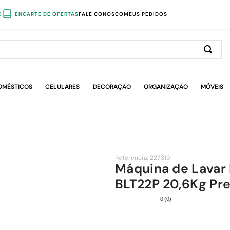
O
ENCARTE DE OFERTAS
FALE CONOSCO
MEUS PEDIDOS
OMÉSTICOS
CELULARES
DECORAÇÃO
ORGANIZAÇÃO
MÓVEIS
Referência
:
227319
Máquina de Lavar
BLT22P 20,6Kg Pr
0
(
0
)