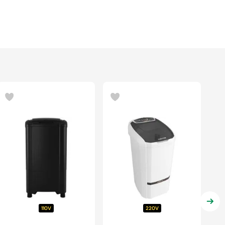
110V
220V