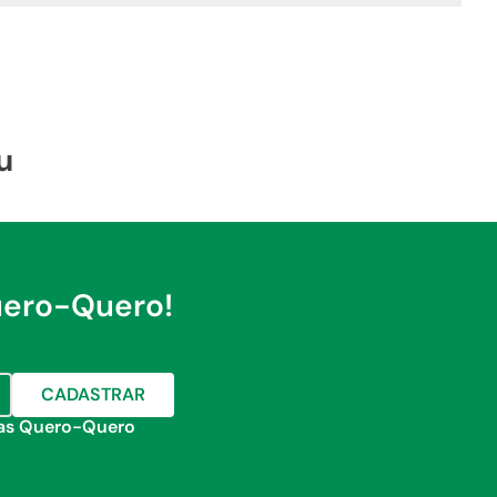
u
uero-Quero!
CADASTRAR
jas Quero-Quero