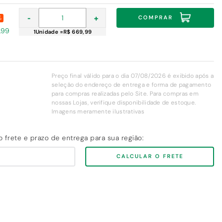
-
+
COMPRAR
%
,99
1
Unidade
=
R$ 669,99
Preço final válido para o dia 07/08/2026 é exibido após a
seleção do endereço de entrega e forma de pagamento
para compras realizadas pelo Site. Para compras em
nossas Lojas, verifique disponibilidade de estoque.
Imagens meramente ilustrativas
CALCULAR O FRETE