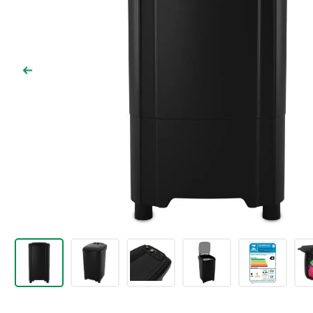
9
º
comoda
10
º
chuveiro