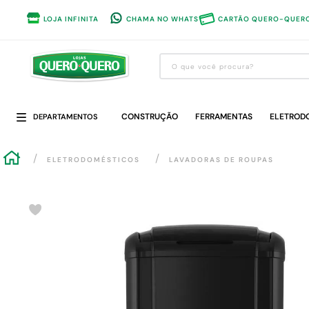
LOJA INFINITA
CHAMA NO WHATS
CARTÃO QUERO-QUER
O que você procura?
Termos mais buscados
CONSTRUÇÃO
1
º
guarda roupa
FERRAMENTAS
ELETROD
DEPARTAMENTOS
2
º
cozinha completa
ELETRODOMÉSTICOS
LAVADORAS DE ROUPAS
3
º
piso cerâmica
4
º
sofa
5
º
máquina lavar roupas
6
º
forro pvc
7
º
iphone
8
º
porta