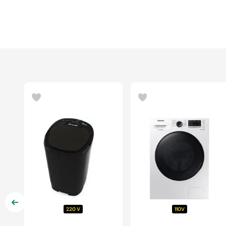
220 V
110V