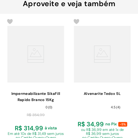
Aproveite e veja também
Impermeabilizante SikaFill
Alvenarite Tedox 5L
Rapido Branco 15Kg
0
(
0
)
4.5
(
4
)
R$
354
,
99
R$ 34,99
no Pix
-5%
R$ 314,99
à vista
ou R$ 36,99 em
até 1x de
Em
até 10x de R$ 31,49 sem juros
R$ 36,99 sem juros
no Cartão Quero-Quero
no Cartão Quero-Quero