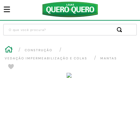
O que você procura?
Termos mais buscados
CONSTRUÇÃO
1
º
guarda roupa
VEDAÇÃO IMPERMEABILIZAÇÃO E COLAS
MANTAS
2
º
cozinha completa
3
º
piso cerâmica
4
º
sofa
5
º
máquina lavar roupas
6
º
iphone
7
º
forro pvc
8
º
porta