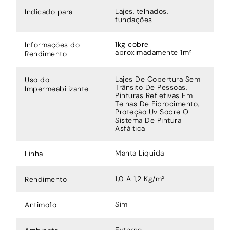
Lajes, telhados,
Indicado para
fundações
1kg cobre
Informações do
aproximadamente 1m²
Rendimento
Lajes De Cobertura Sem
Uso do
Trânsito De Pessoas,
Impermeabilizante
Pinturas Refletivas Em
Telhas De Fibrocimento,
Proteção Uv Sobre O
Sistema De Pintura
Asfáltica
Manta Líquida
Linha
1,0 A 1,2 Kg/m²
Rendimento
Sim
Antimofo
Externo