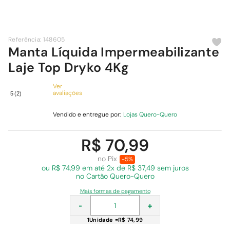
9
º
cimento
10
º
chuveiro
Referência
:
148605
Manta Líquida Impermeabilizante
Laje Top Dryko 4Kg
Ver
avaliações
5
(
2
)
Vendido e entregue por:
Lojas Quero-Quero
R$ 70,99
no Pix
-5%
ou R$ 74,99 em
até 2x de R$ 37,49 sem juros
no Cartão Quero-Quero
Mais formas de pagamento
-
+
1
Unidade
=
R$ 74,99