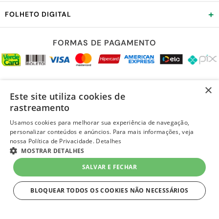
+
FOLHETO DIGITAL
FORMAS DE PAGAMENTO
REDES SOCIAIS
×
Este site utiliza cookies de
rastreamento
Usamos cookies para melhorar sua experiência de navegação,
personalizar conteúdos e anúncios. Para mais informações, veja
LOJA SEGURA
nossa Política de Privacidade.
Detalhes
R$ 70,99
MOSTRAR DETALHES
no Pix
-5%
-
+
ou R$ 74,99 em
até 2x de R$ 37,49
SALVAR E FECHAR
sem juros
1
Unidade
=
R$ 74,99
no Cartão Quero-Quero
BLOQUEAR TODOS OS COOKIES NÃO NECESSÁRIOS
COMPRAR
ESTRITAMENTE NECESSÁRIOS