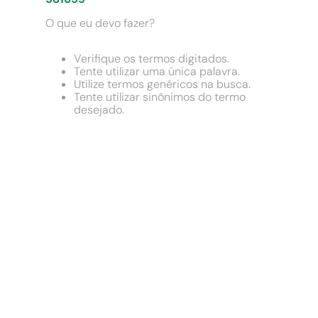
9
º
comoda
O que eu devo fazer?
10
º
chuveiro
Verifique os termos digitados.
Tente utilizar uma única palavra.
Utilize termos genéricos na busca.
Tente utilizar sinônimos do termo
desejado.