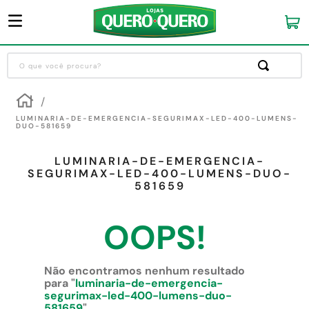
O que você procura?
Termos mais buscados
1
º
guarda roupa
LUMINARIA-DE-EMERGENCIA-SEGURIMAX-LED-400-LUMENS-
DUO-581659
2
º
cozinha completa
LUMINARIA-DE-EMERGENCIA-
3
º
piso cerâmica
SEGURIMAX-LED-400-LUMENS-DUO-
581659
4
º
sofa
5
º
máquina lavar roupas
OOPS!
6
º
forro pvc
7
º
iphone
Não encontramos nenhum resultado
para "
luminaria-de-emergencia-
8
º
porta
segurimax-led-400-lumens-duo-
581659
"