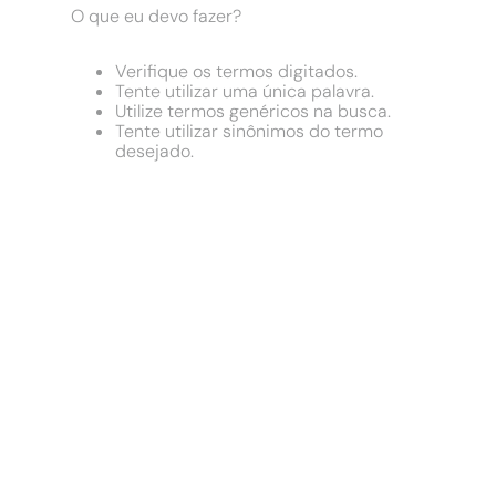
9
º
cimento
O que eu devo fazer?
10
º
chuveiro
Verifique os termos digitados.
Tente utilizar uma única palavra.
Utilize termos genéricos na busca.
Tente utilizar sinônimos do termo
desejado.