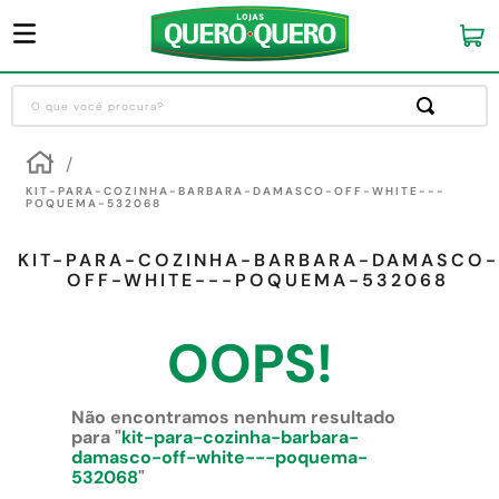
O que você procura?
Termos mais buscados
1
º
guarda roupa
KIT-PARA-COZINHA-BARBARA-DAMASCO-OFF-WHITE---
POQUEMA-532068
2
º
cozinha completa
KIT-PARA-COZINHA-BARBARA-DAMASCO-
3
º
piso cerâmica
OFF-WHITE---POQUEMA-532068
4
º
sofa
OOPS!
5
º
máquina lavar roupas
6
º
iphone
Não encontramos nenhum resultado
7
º
forro pvc
para "
kit-para-cozinha-barbara-
damasco-off-white---poquema-
8
º
porta
532068
"