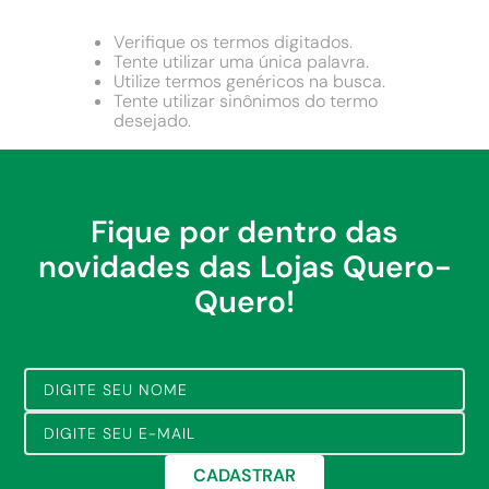
9
º
chuveiro
10
º
comoda
Verifique os termos digitados.
Tente utilizar uma única palavra.
Utilize termos genéricos na busca.
Tente utilizar sinônimos do termo
desejado.
Fique por dentro das
novidades das Lojas Quero-
Quero!
CADASTRAR