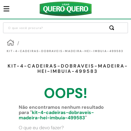
O que você procura?
Termos mais buscados
1
º
guarda roupa
KIT-4-CADEIRAS-DOBRAVEIS-MADEIRA-HEI-IMBUIA-499583
2
º
cozinha completa
KIT-4-CADEIRAS-DOBRAVEIS-MADEIRA-
3
º
piso cerâmica
HEI-IMBUIA-499583
4
º
sofa
OOPS!
5
º
máquina lavar roupas
6
º
iphone
Não encontramos nenhum resultado
7
º
forro pvc
para "
kit-4-cadeiras-dobraveis-
madeira-hei-imbuia-499583
"
8
º
porta
O que eu devo fazer?