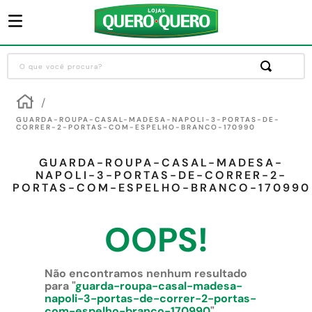
O que você procura?
Termos mais buscados
1
º
guarda roupa
GUARDA-ROUPA-CASAL-MADESA-NAPOLI-3-PORTAS-DE-
CORRER-2-PORTAS-COM-ESPELHO-BRANCO-170990
2
º
cozinha completa
GUARDA-ROUPA-CASAL-MADESA-
3
º
piso cerâmica
NAPOLI-3-PORTAS-DE-CORRER-2-
PORTAS-COM-ESPELHO-BRANCO-170990
4
º
sofa
5
º
máquina lavar roupas
OOPS!
6
º
iphone
7
º
forro pvc
Não encontramos nenhum resultado
para "
guarda-roupa-casal-madesa-
8
º
porta
napoli-3-portas-de-correr-2-portas-
com-espelho-branco-170990
"