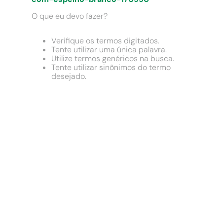
9
º
cimento
O que eu devo fazer?
10
º
chuveiro
Verifique os termos digitados.
Tente utilizar uma única palavra.
Utilize termos genéricos na busca.
Tente utilizar sinônimos do termo
desejado.