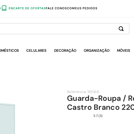
O
ENCARTE DE OFERTAS
FALE CONOSCO
MEUS PEDIDOS
OMÉSTICOS
CELULARES
DECORAÇÃO
ORGANIZAÇÃO
MÓVEIS
Referência
:
185169
Guarda-Roupa / Ro
Castro Branco 2
3.7
(
3
)