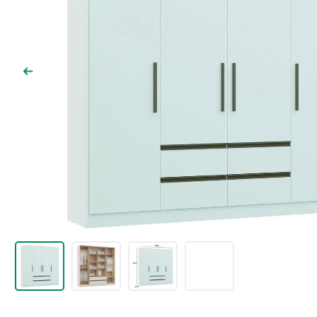
9
º
chuveiro
10
º
comoda