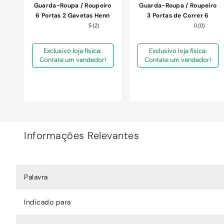
Guarda-Roupa / Roupeiro
Guarda-Roupa / Roupeiro
6 Portas 2 Gavetas Henn
3 Portas de Correr 6
Nature e Off White 159cm
Gavetas Henn B386-226
5
(
2
)
0
(
0
)
Cinamomo / Off White /
Avelã 200cm
Exclusivo loja física:
Exclusivo loja física:
Contate um vendedor!
Contate um vendedor!
Informações Relevantes
Palavra
Indicado para