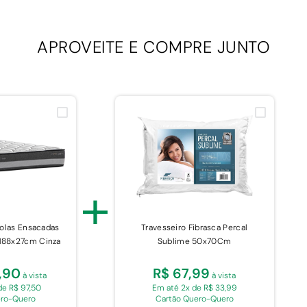
APROVEITE E
COMPRE JUNTO
+
olas Ensacadas
Travesseiro Fibrasca Percal
x188x27cm Cinza
Sublime 50x70Cm
9,90
R$ 67,99
à vista
à vista
de R$ 97,50
Em até 2x de R$ 33,99
ero-Quero
Cartão Quero-Quero