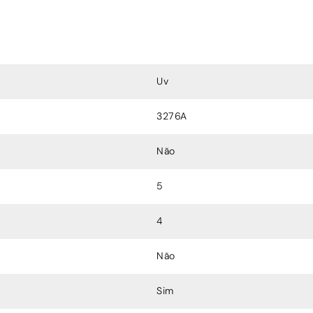
Uv
3276A
Não
5
4
Não
Sim