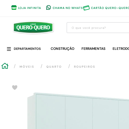
LOJA INFINITA
CHAMA NO WHATS
CARTÃO QUERO-QUER
O que você procura?
Termos mais buscados
CONSTRUÇÃO
1
º
guarda roupa
FERRAMENTAS
ELETROD
DEPARTAMENTOS
2
º
cozinha completa
MÓVEIS
QUARTO
ROUPEIROS
3
º
piso cerâmica
4
º
sofa
5
º
máquina lavar roupas
6
º
iphone
7
º
forro pvc
8
º
porta