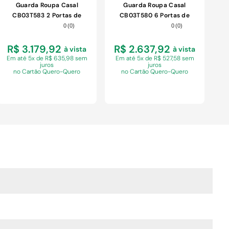
Guarda Roupa Casal
Guarda Roupa Casal
CB03T583 2 Portas de
CB03T580 6 Portas de
Correr 4 Gavetas MDP
Bater 3 Gavetas MDP com
0
(
0
)
0
(
0
)
com Sapateira e Maleiro
Sapateira Canela-Off
Canela-Off
White
R$ 3.179,92
R$ 2.637,92
à vista
à vista
Em
até 5x de R$ 635,98 sem
Em
até 5x de R$ 527,58 sem
juros
juros
no Cartão Quero-Quero
no Cartão Quero-Quero
COMPRAR
COMPRAR