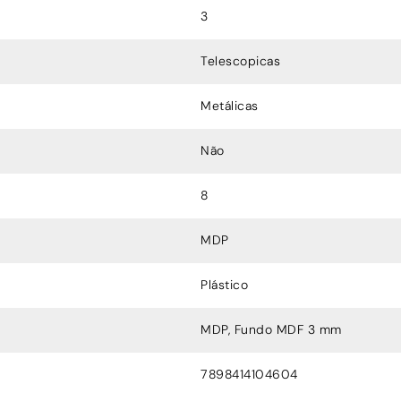
3
Telescopicas
Metálicas
Não
8
MDP
Plástico
MDP, Fundo MDF 3 mm
7898414104604