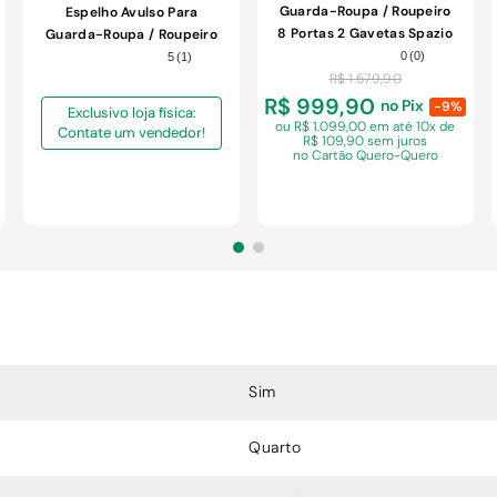
Guarda-Roupa / Roupeiro
Espelho Avulso Para
8 Portas 2 Gavetas Spazio
Guarda-Roupa / Roupeiro
2443QR-601 Nogueira
Castro Nova York 4
0
(
0
)
5
(
1
)
Madeirado/Natura Off
R$
1
.
579
,
90
Unidades
White 208cm
R$ 999,90
no Pix
-9%
Exclusivo loja física:
ou R$ 1.099,00 em
até 10x de
Contate um vendedor!
R$ 109,90 sem juros
no Cartão Quero-Quero
COMPRAR
Sim
Quarto