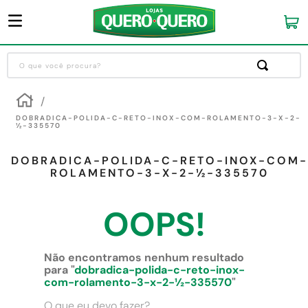
O que você procura?
Termos mais buscados
1
º
guarda roupa
DOBRADICA-POLIDA-C-RETO-INOX-COM-ROLAMENTO-3-X-2-
½-335570
2
º
cozinha completa
DOBRADICA-POLIDA-C-RETO-INOX-COM-
3
º
piso cerâmica
ROLAMENTO-3-X-2-½-335570
4
º
sofa
OOPS!
5
º
máquina lavar roupas
6
º
iphone
Não encontramos nenhum resultado
7
º
forro pvc
para "
dobradica-polida-c-reto-inox-
com-rolamento-3-x-2-½-335570
"
8
º
porta
O que eu devo fazer?