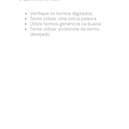
9
º
chuveiro
10
º
comoda
Verifique os termos digitados.
Tente utilizar uma única palavra.
Utilize termos genéricos na busca.
Tente utilizar sinônimos do termo
desejado.