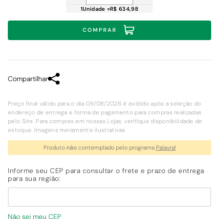
1
Unidade
=
R$ 634,98
COMPRAR
Compartilhar
Preço final válido para o dia 09/08/2026 é exibido após a seleção do
endereço de entrega e forma de pagamento para compras realizadas
pelo Site. Para compras em nossas Lojas, verifique disponibilidade de
estoque. Imagens meramente ilustrativas
Produto
não
contemplado pelo programa
Palavra!
Não sei meu CEP