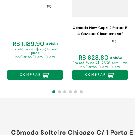
Telescópicas e Pés Reto
0
(
0
)
Titânio
Cômoda New Capri 2 Portas E
4 Gavetas Cinamomo/off
White Com Espelho - Móveis
0
(
0
)
R$ 1.189,90
à vista
Albatroz Cinamomo/off White
Em
até 5x de R$ 237,98 sem
juros
R$ 628,80
no Cartão Quero-Quero
à vista
Em
até 5x de R$ 125,76 sem juros
no Cartão Quero-Quero
COMPRAR
COMPRAR
Cômoda Solteiro Chicago C/ 1 Porta E