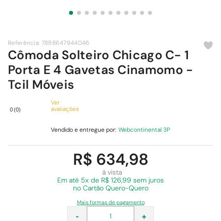
9
º
cimento
10
º
chuveiro
Referência
:
7898647944046
Cômoda Solteiro Chicago C- 1
Porta E 4 Gavetas Cinamomo -
Tcil Móveis
Ver
avaliações
0
(
0
)
Vendido e entregue por:
Webcontinental 3P
R$ 634,98
à vista
Em
até 5x de R$ 126,99 sem juros
no Cartão Quero-Quero
Mais formas de pagamento
-
+