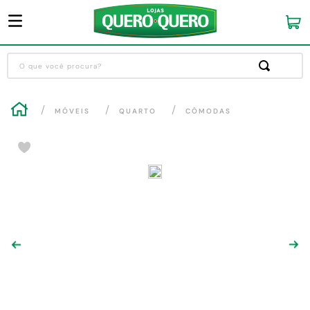
O que você procura?
Termos mais buscados
MÓVEIS
QUARTO
CÔMODAS
1
º
guarda roupa
2
º
cozinha completa
3
º
piso cerâmica
4
º
sofa
5
º
máquina lavar roupas
6
º
iphone
7
º
forro pvc
8
º
porta