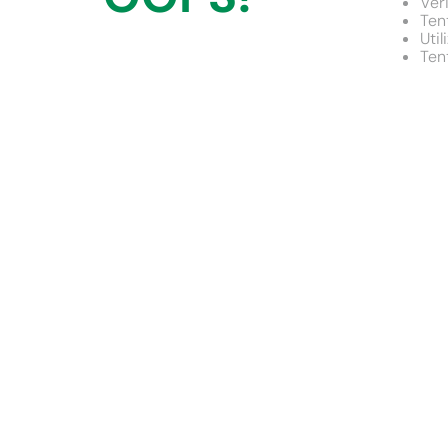
Ver
9
º
chuveiro
Ten
Uti
10
º
comoda
Ten