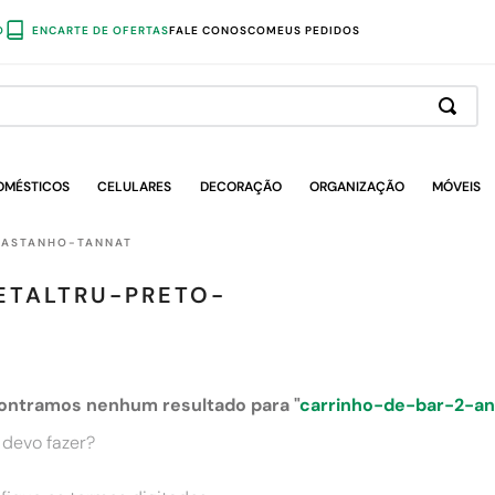
O
ENCARTE DE OFERTAS
FALE CONOSCO
MEUS PEDIDOS
OMÉSTICOS
CELULARES
DECORAÇÃO
ORGANIZAÇÃO
MÓVEIS
CASTANHO-TANNAT
ETALTRU-PRETO-
ontramos nenhum resultado para "
carrinho-de-bar-2-a
 devo fazer?