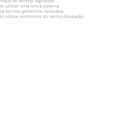
ifique os termos digitados.
te utilizar uma única palavra.
lize termos genéricos na busca.
te utilizar sinônimos do termo desejado.