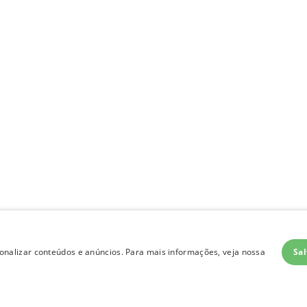
Sal
nalizar conteúdos e anúncios. Para mais informações, veja nossa