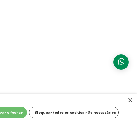
×
var e fechar
Bloquear todos os cookies não necessários