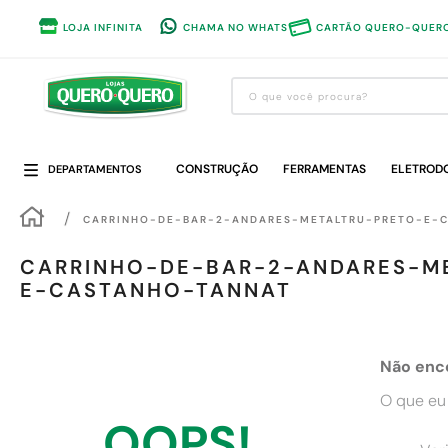
LOJA INFINITA
CHAMA NO WHATS
CARTÃO QUERO-QUER
O que você procura?
Termos mais buscados
CONSTRUÇÃO
1
º
guarda roupa
FERRAMENTAS
ELETROD
DEPARTAMENTOS
2
º
cozinha completa
CARRINHO-DE-BAR-2-ANDARES-METALTRU-PRETO-E-
3
º
piso cerâmica
CARRINHO-DE-BAR-2-ANDARES-M
4
º
sofa
E-CASTANHO-TANNAT
5
º
máquina lavar roupas
6
º
iphone
Não enc
7
º
forro pvc
O que eu
8
º
porta
OOPS!