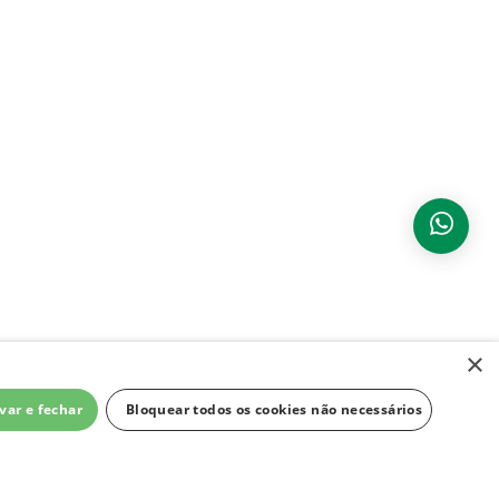
×
var e fechar
Bloquear todos os cookies não necessários