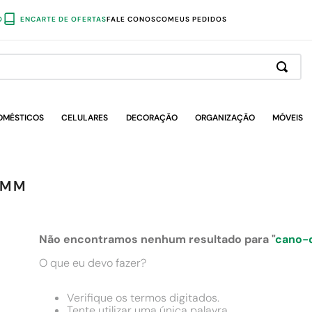
O
ENCARTE DE OFERTAS
FALE CONOSCO
MEUS PEDIDOS
OMÉSTICOS
CELULARES
DECORAÇÃO
ORGANIZAÇÃO
MÓVEIS
0MM
Não encontramos nenhum resultado para "
cano-
O que eu devo fazer?
Verifique os termos digitados.
Tente utilizar uma única palavra.