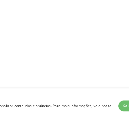
Sal
nalizar conteúdos e anúncios. Para mais informações, veja nossa