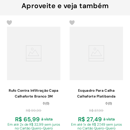
Aproveite e veja também
Rufo Contra Infiltração Capa
Esquadro Para Calha
Calhaforte Branco 3M
Calhaforte Platibanda
Galvanizado
0
(
0
)
0
(
0
)
R$
99
,
99
R$
37
,
99
R$ 65,99
R$ 27,49
à vista
à vista
Em
até 2x de R$ 32,99 sem juros
Em
até 1x de R$ 27,49 sem juros
no Cartão Quero-Quero
no Cartão Quero-Quero