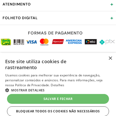
+
ATENDIMENTO
+
FOLHETO DIGITAL
FORMAS DE PAGAMENTO
REDES SOCIAIS
×
Este site utiliza cookies de
rastreamento
Usamos cookies para melhorar sua experiência de navegação,
personalizar conteúdos e anúncios. Para mais informações, veja
LOJA SEGURA
nossa Política de Privacidade.
Detalhes
MOSTRAR DETALHES
R$ 104,99
à vista
-
+
SALVAR E FECHAR
Em
até 3x de R$ 34,99 sem juros
no Cartão Quero-Quero
1
Unidade
=
R$ 104,99
BLOQUEAR TODOS OS COOKIES NÃO NECESSÁRIOS
COMPRAR