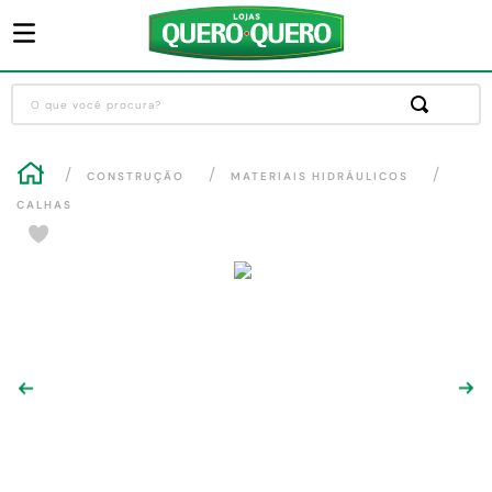
O que você procura?
Termos mais buscados
CONSTRUÇÃO
MATERIAIS HIDRÁULICOS
1
º
guarda roupa
CALHAS
2
º
cozinha completa
3
º
piso cerâmica
4
º
sofa
5
º
máquina lavar roupas
6
º
forro pvc
7
º
iphone
8
º
porta