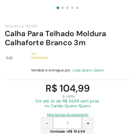
9
º
comoda
10
º
chuveiro
Referência
:
160081
Calha Para Telhado Moldura
Calhaforte Branco 3m
Ver
avaliações
5
(
2
)
Vendido e entregue por:
Lojas Quero-Quero
R$ 104,99
à vista
Em
até 3x de R$ 34,99 sem juros
no Cartão Quero-Quero
Mais formas de pagamento
-
+
1
Unidade
=
R$ 104,99