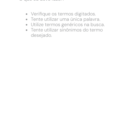
9
º
comoda
10
º
chuveiro
Verifique os termos digitados.
Tente utilizar uma única palavra.
Utilize termos genéricos na busca.
Tente utilizar sinônimos do termo
desejado.