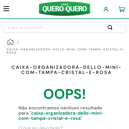
O que você procura?
Termos mais buscados
1
º
guarda roupa
CAIXA-ORGANIZADORA-DELLO-MINI-COM-TAMPA-CRISTAL-E-
ROSA
2
º
cozinha completa
CAIXA-ORGANIZADORA-DELLO-MINI-
3
º
piso cerâmica
COM-TAMPA-CRISTAL-E-ROSA
4
º
sofa
OOPS!
5
º
máquina lavar roupas
6
º
forro pvc
Não encontramos nenhum resultado
7
º
iphone
para "
caixa-organizadora-dello-mini-
com-tampa-cristal-e-rosa
"
8
º
porta
O que eu devo fazer?