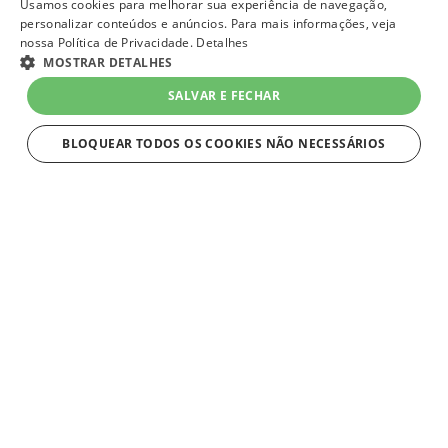
Usamos cookies para melhorar sua experiência de navegação,
personalizar conteúdos e anúncios. Para mais informações, veja
nossa Política de Privacidade.
Detalhes
MOSTRAR DETALHES
SALVAR E FECHAR
BLOQUEAR TODOS OS COOKIES NÃO NECESSÁRIOS
ESTRITAMENTE NECESSÁRIOS
Estritamente necessários
Strictly necessary cookies allow core website functionality such as user
login and account management. The website cannot be used properly
without strictly necessary cookies.
Nome
Provider
/
Domínio
Expiração
Descriç
VtexWorkspace
1 mês
Os Wor
VTEX
de trab
lojaqueroquero.myvtex.com
ambien
isolado