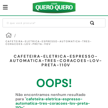
O que você procura?
Termos mais buscados
1
º
guarda roupa
CAFETEIRA-ELETRICA-ESPRESSO-AUTOMATICA-TRES-
CORACOES-LOV-PRETA-110V
2
º
cozinha completa
CAFETEIRA-ELETRICA-ESPRESSO-
3
º
piso cerâmica
AUTOMATICA-TRES-CORACOES-LOV-
PRETA-110V
4
º
sofa
5
º
máquina lavar roupas
OOPS!
6
º
iphone
7
º
forro pvc
Não encontramos nenhum resultado
para "
cafeteira-eletrica-espresso-
8
º
porta
automatica-tres-coracoes-lov-preta-
110v
"