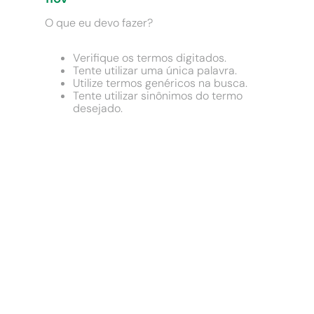
9
º
chuveiro
O que eu devo fazer?
10
º
comoda
Verifique os termos digitados.
Tente utilizar uma única palavra.
Utilize termos genéricos na busca.
Tente utilizar sinônimos do termo
desejado.