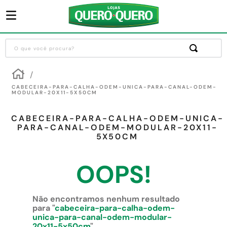
O que você procura?
Termos mais buscados
1
º
guarda roupa
CABECEIRA-PARA-CALHA-ODEM-UNICA-PARA-CANAL-ODEM-
MODULAR-20X11-5X50CM
2
º
cozinha completa
CABECEIRA-PARA-CALHA-ODEM-UNICA-
3
º
piso cerâmica
PARA-CANAL-ODEM-MODULAR-20X11-
5X50CM
4
º
sofa
5
º
máquina lavar roupas
OOPS!
6
º
forro pvc
7
º
iphone
Não encontramos nenhum resultado
para "
cabeceira-para-calha-odem-
8
º
porta
unica-para-canal-odem-modular-
20x11-5x50cm
"