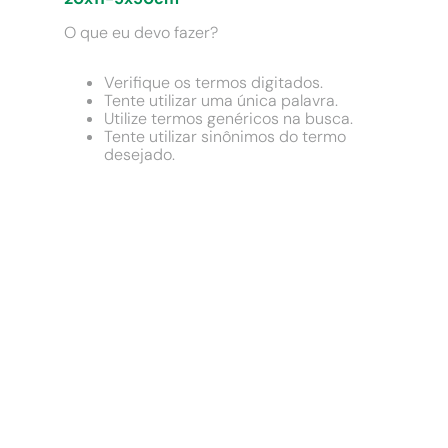
9
º
comoda
O que eu devo fazer?
10
º
chuveiro
Verifique os termos digitados.
Tente utilizar uma única palavra.
Utilize termos genéricos na busca.
Tente utilizar sinônimos do termo
desejado.