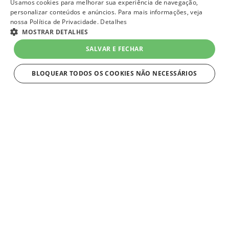
Usamos cookies para melhorar sua experiência de navegação,
personalizar conteúdos e anúncios. Para mais informações, veja
nossa Política de Privacidade.
Detalhes
MOSTRAR DETALHES
SALVAR E FECHAR
BLOQUEAR TODOS OS COOKIES NÃO NECESSÁRIOS
ESTRITAMENTE NECESSÁRIOS
Estritamente necessários
Strictly necessary cookies allow core website functionality such as user
login and account management. The website cannot be used properly
without strictly necessary cookies.
Nome
Provider
/
Domínio
Expiração
Descriç
VtexWorkspace
1 mês
Os Wor
VTEX
de trab
lojaqueroquero.myvtex.com
ambien
isolado