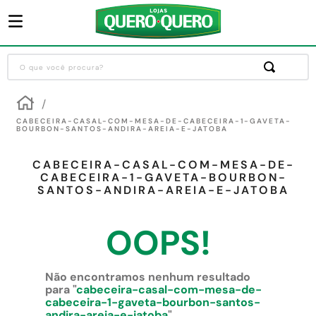
O que você procura?
Termos mais buscados
1
º
guarda roupa
CABECEIRA-CASAL-COM-MESA-DE-CABECEIRA-1-GAVETA-
BOURBON-SANTOS-ANDIRA-AREIA-E-JATOBA
2
º
cozinha completa
CABECEIRA-CASAL-COM-MESA-DE-
3
º
piso cerâmica
CABECEIRA-1-GAVETA-BOURBON-
SANTOS-ANDIRA-AREIA-E-JATOBA
4
º
sofa
5
º
máquina lavar roupas
OOPS!
6
º
iphone
7
º
forro pvc
Não encontramos nenhum resultado
para "
cabeceira-casal-com-mesa-de-
8
º
porta
cabeceira-1-gaveta-bourbon-santos-
andira-areia-e-jatoba
"