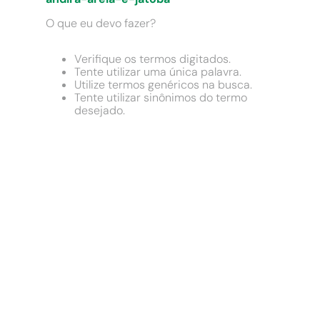
9
º
chuveiro
O que eu devo fazer?
10
º
cimento
Verifique os termos digitados.
Tente utilizar uma única palavra.
Utilize termos genéricos na busca.
Tente utilizar sinônimos do termo
desejado.