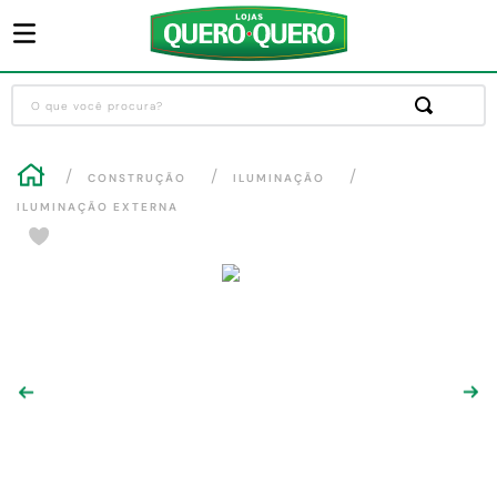
O que você procura?
Termos mais buscados
CONSTRUÇÃO
ILUMINAÇÃO
1
º
guarda roupa
ILUMINAÇÃO EXTERNA
2
º
cozinha completa
-40
%
3
º
piso cerâmica
4
º
sofa
5
º
máquina lavar roupas
6
º
iphone
7
º
forro pvc
8
º
porta