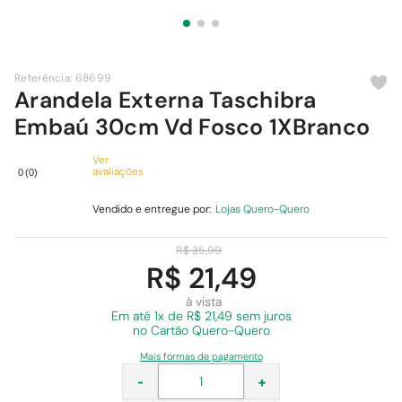
9
º
cimento
10
º
chuveiro
Referência
:
68699
Arandela Externa Taschibra
Embaú 30cm Vd Fosco 1XBranco
Ver
avaliações
0
(
0
)
Vendido e entregue por:
Lojas Quero-Quero
R$
35
,
99
R$ 21,49
à vista
Em
até 1x de R$ 21,49 sem juros
no Cartão Quero-Quero
Mais formas de pagamento
-
+