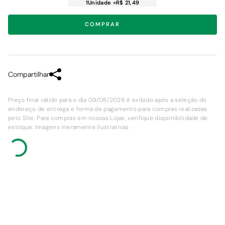
1
Unidade
=
R$ 21,49
COMPRAR
Compartilhar
Preço final válido para o dia 09/08/2026 é exibido após a seleção do
endereço de entrega e forma de pagamento para compras realizadas
pelo Site. Para compras em nossas Lojas, verifique disponibilidade de
estoque. Imagens meramente ilustrativas