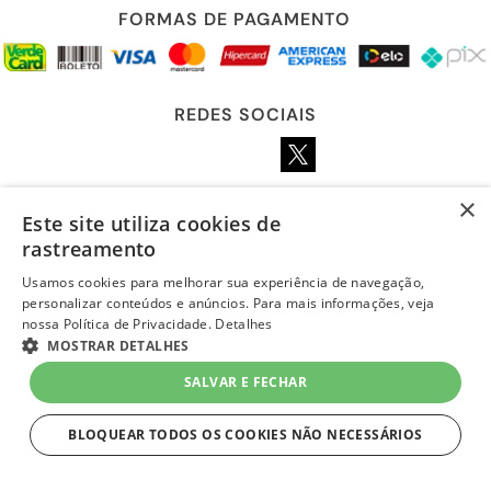
FORMAS DE PAGAMENTO
REDES SOCIAIS
×
Este site utiliza cookies de
LOJA SEGURA
rastreamento
Usamos cookies para melhorar sua experiência de navegação,
personalizar conteúdos e anúncios. Para mais informações, veja
nossa Política de Privacidade.
Detalhes
MOSTRAR DETALHES
R$ 21,49
à vista
-
+
SALVAR E FECHAR
Em
até 1x de R$ 21,49 sem juros
no Cartão Quero-Quero
1
Unidade
=
R$ 21,49
BLOQUEAR TODOS OS COOKIES NÃO NECESSÁRIOS
COMPRAR
ESTRITAMENTE NECESSÁRIOS