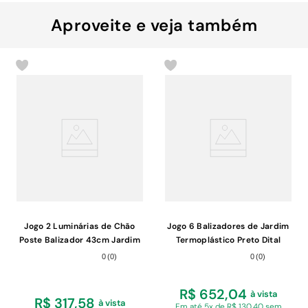
Aproveite e veja também
Jogo 2 Luminárias de Chão
Jogo 6 Balizadores de Jardim
Poste Balizador 43cm Jardim
Termoplástico Preto Dital
Quintal Área Externa Preto
Heritage Clássico Iluminação
0
(
0
)
0
(
0
)
Externa
R$ 652,04
à vista
R$ 317,58
à vista
Em
até 5x de R$ 130,40 sem