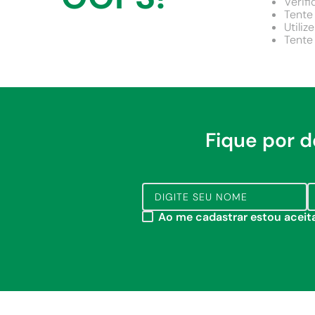
Verifi
9
º
chuveiro
Tente 
Utiliz
10
º
cimento
Tente
Fique por 
Ao me cadastrar estou acei