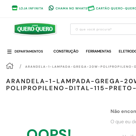
LOJA INFINITA
CHAMA NO WHATS
CARTÃO QUERO-QUER
O que você procura?
Termos mais buscados
CONSTRUÇÃO
1
º
guarda roupa
FERRAMENTAS
ELETROD
DEPARTAMENTOS
2
º
cozinha completa
ARANDELA-1-LAMPADA-GREGA-20W-POLIPROPILENO-DI
3
º
piso cerâmica
ARANDELA-1-LAMPADA-GREGA-20
4
º
sofa
POLIPROPILENO-DITAL-115-PRETO
5
º
máquina lavar roupas
6
º
iphone
Não encon
7
º
forro pvc
O que eu d
8
º
porta
OOPS!