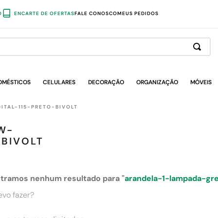
O
ENCARTE DE OFERTAS
FALE CONOSCO
MEUS PEDIDOS
OMÉSTICOS
CELULARES
DECORAÇÃO
ORGANIZAÇÃO
MÓVEIS
TAL-115-PRETO-BIVOLT
W-
-BIVOLT
tramos nenhum resultado para "
arandela-1-lampada-gre
evo fazer?