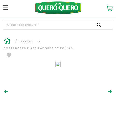
O que você procura?
Termos mais buscados
JARDIM
1
º
guarda roupa
SOPRADORES E ASPIRADORES DE FOLHAS
2
º
cozinha completa
3
º
piso cerâmica
4
º
sofa
5
º
máquina lavar roupas
6
º
iphone
7
º
forro pvc
8
º
porta