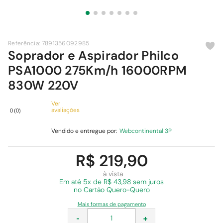
9
º
chuveiro
10
º
comoda
Referência
:
7891356092985
Soprador e Aspirador Philco
PSA1000 275Km/h 16000RPM
830W 220V
Ver
avaliações
0
(
0
)
Vendido e entregue por:
Webcontinental 3P
R$ 219,90
à vista
Em
até 5x de R$ 43,98 sem juros
no Cartão Quero-Quero
Mais formas de pagamento
-
+