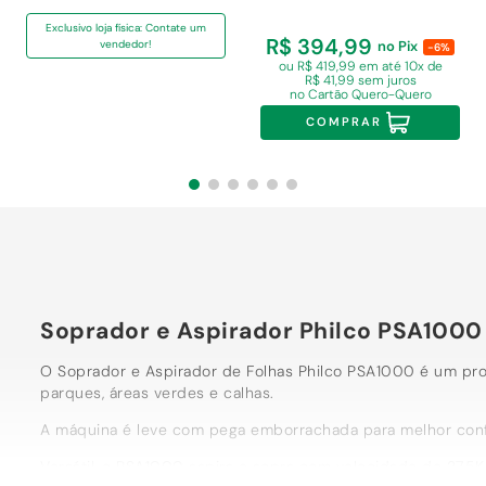
Exclusivo loja física: Contate um
R$ 394,99
vendedor!
no Pix
-6%
ou R$ 419,99 em
até 10x de
R$ 41,99 sem juros
no Cartão Quero-Quero
COMPRAR
Soprador e Aspirador Philco PSA10
O Soprador e Aspirador de Folhas Philco PSA1000 é um produ
parques, áreas verdes e calhas.
A máquina é leve com pega emborrachada para melhor confor
Versátil, o PSA1000 aspira e sopra com velocidade de 275K