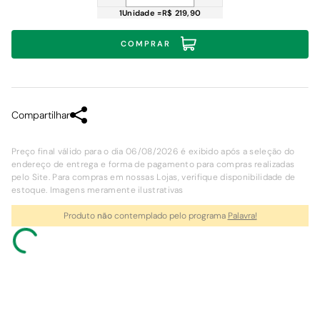
1
Unidade
=
R$ 219,90
COMPRAR
Compartilhar
Preço final válido para o dia 06/08/2026 é exibido após a seleção do
endereço de entrega e forma de pagamento para compras realizadas
pelo Site. Para compras em nossas Lojas, verifique disponibilidade de
estoque. Imagens meramente ilustrativas
Produto
não
contemplado pelo programa
Palavra!