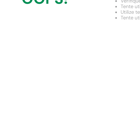
Verifiqu
9
º
comoda
Tente ut
Utilize 
10
º
chuveiro
Tente ut