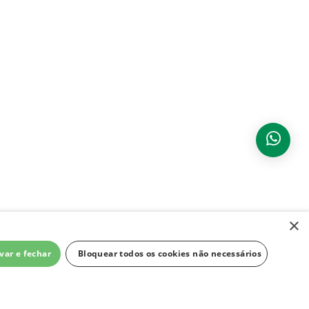
×
var e fechar
Bloquear todos os cookies não necessários