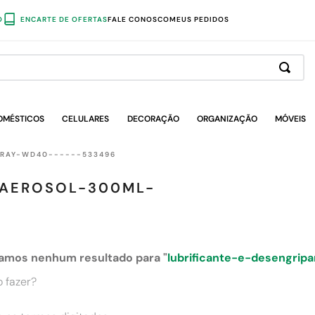
O
ENCARTE DE OFERTAS
FALE CONOSCO
MEUS PEDIDOS
OMÉSTICOS
CELULARES
DECORAÇÃO
ORGANIZAÇÃO
MÓVEIS
PRAY-WD40------533496
-AEROSOL-300ML-
amos nenhum resultado para "
lubrificante-e-desengri
 fazer?