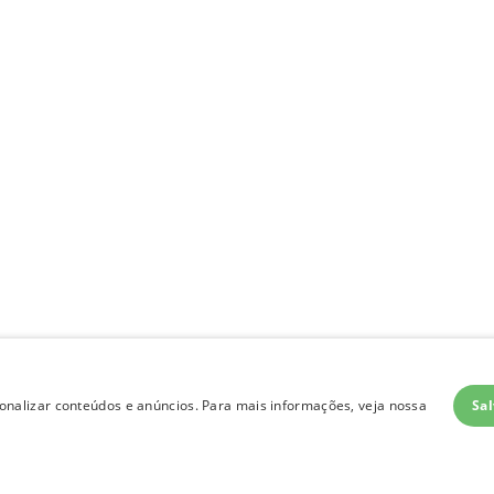
Sal
nalizar conteúdos e anúncios. Para mais informações, veja nossa