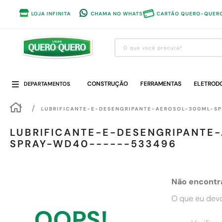
LOJA INFINITA
CHAMA NO WHATS
CARTÃO QUERO-QUER
O que você procura?
Termos mais buscados
CONSTRUÇÃO
1
º
guarda roupa
FERRAMENTAS
ELETROD
DEPARTAMENTOS
2
º
cozinha completa
LUBRIFICANTE-E-DESENGRIPANTE-AEROSOL-300ML-S
3
º
piso cerâmica
LUBRIFICANTE-E-DESENGRIPANTE
4
º
sofa
SPRAY-WD40------533496
5
º
máquina lavar roupas
6
º
forro pvc
Não encontr
7
º
iphone
O que eu devo
8
º
porta
OOPS!