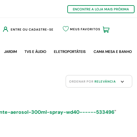
ENCONTRE A LOJA MAIS PRÓXIMA
MEUS FAVORITOS
ENTRE OU CADASTRE-SE
JARDIM
TVS E ÁUDIO
ELETROPORTÁTEIS
CAMA MESA E BANHO
ORDENAR POR
RELEVÂNCIA
pante-aerosol-300ml-spray-wd40------533496
"