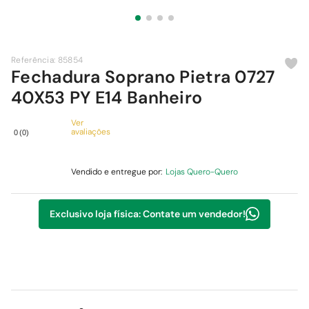
9
º
comoda
10
º
chuveiro
Referência
:
85854
Fechadura Soprano Pietra 0727
40X53 PY E14 Banheiro
Ver
avaliações
0
(
0
)
Vendido e entregue por:
Lojas Quero-Quero
Exclusivo loja física: Contate um vendedor!