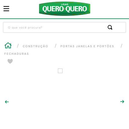
O que você procura?
Termos mais buscados
CONSTRUÇÃO
PORTAS JANELAS E PORTÕES
1
º
guarda roupa
FECHADURAS
2
º
cozinha completa
3
º
piso cerâmica
4
º
sofa
5
º
máquina lavar roupas
6
º
forro pvc
7
º
iphone
8
º
porta