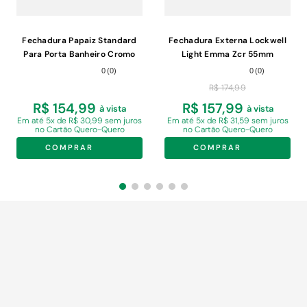
Fechadura Papaiz Standard
Fechadura Externa Lockwell
Para Porta Banheiro Cromo
Light Emma Zcr 55mm
Acetinado com Roseta 40mm
0
(
0
)
0
(
0
)
R$
174
,
99
R$ 154,99
R$ 157,99
à vista
à vista
Em
até 5x de R$ 30,99 sem juros
Em
até 5x de R$ 31,59 sem juros
no Cartão Quero-Quero
no Cartão Quero-Quero
COMPRAR
COMPRAR