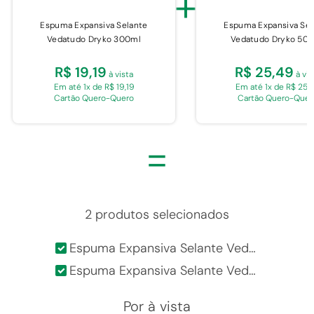
+
Espuma Expansiva Selante
Espuma Expansiva Sel
Vedatudo Dryko 300ml
Vedatudo Dryko 50
R$ 19,19
R$ 25,49
à vista
à vis
Em até 1x de R$ 19,19
Em até 1x de R$ 25,
Cartão Quero-Quero
Cartão Quero-Quer
=
2 produtos selecionados
Espuma Expansiva Selante Vedatudo Dryko 300ml
Espuma Expansiva Selante Vedatudo Dryko 500ml
Por
à vista