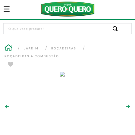
O que você procura?
Termos mais buscados
JARDIM
ROÇADEIRAS
1
º
guarda roupa
ROÇADEIRAS A COMBUSTÃO
2
º
cozinha completa
3
º
piso cerâmica
4
º
sofa
5
º
máquina lavar roupas
6
º
iphone
7
º
forro pvc
8
º
porta