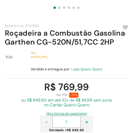
9
º
chuveiro
10
º
comoda
Referência
:
200330
Roçadeira a Combustão Gasolina
Garthen CG-520N/51,7CC 2HP
Ver
avaliações
5
(
1
)
Vendido e entregue por:
Lojas Quero-Quero
R$ 769,99
no Pix
-9%
ou R$ 849,90 em
até 10x de R$ 84,99 sem juros
no Cartão Quero-Quero
Mais formas de pagamento
-
+
1
Unidade
=
R$ 849,90