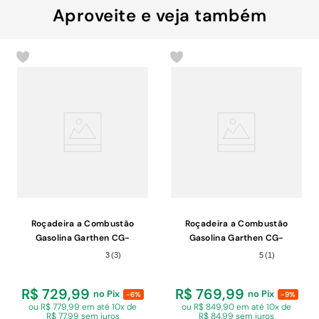
Aproveite e veja também
Roçadeira a Combustão
Roçadeira a Combustão
Gasolina Garthen CG-
Gasolina Garthen CG-
430N/42,7CC 1,7HP
520N/51,7CC 2HP
3
(
3
)
5
(
1
)
R$ 729,99
R$ 769,99
no Pix
no Pix
-6%
-9%
ou R$ 779,99 em
até 10x de
ou R$ 849,90 em
até 10x de
R$ 77,99 sem juros
R$ 84,99 sem juros