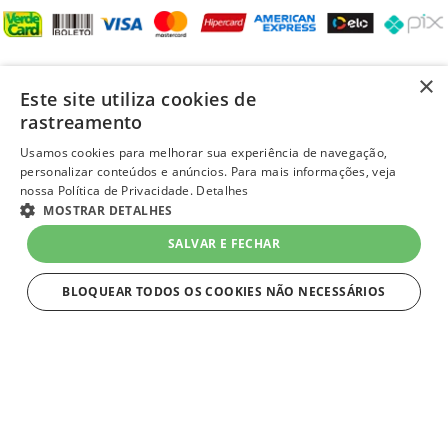
REDES SOCIAIS
×
Este site utiliza cookies de
rastreamento
Usamos cookies para melhorar sua experiência de navegação,
personalizar conteúdos e anúncios. Para mais informações, veja
LOJA SEGURA
nossa Política de Privacidade.
Detalhes
R$ 769,99
MOSTRAR DETALHES
no Pix
-9%
-
+
ou R$ 849,90 em
até 10x de
SALVAR E FECHAR
R$ 84,99 sem juros
1
Unidade
=
R$ 849,90
no Cartão Quero-Quero
BLOQUEAR TODOS OS COOKIES NÃO NECESSÁRIOS
COMPRAR
ESTRITAMENTE NECESSÁRIOS
layout e desenvolvimento
Quero-Quero 2023 | todos os direitos reservados
Estritamente necessários
LOJAS QUERO-QUERO S.A. - CNPJ 96.418.264/0218-02
Av. General Flores Da Cunha, 1943, Vila Cachoeirinha, Cachoeirinha, RS - CEP 94.910-003