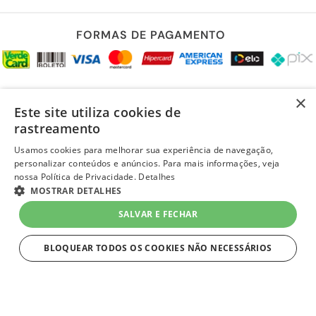
FORMAS DE PAGAMENTO
REDES SOCIAIS
×
Este site utiliza cookies de
rastreamento
Usamos cookies para melhorar sua experiência de navegação,
personalizar conteúdos e anúncios. Para mais informações, veja
LOJA SEGURA
nossa Política de Privacidade.
Detalhes
R$ 24,99
MOSTRAR DETALHES
no Pix
-6%
-
+
ou R$ 26,49 em
até 1x de R$ 26,49
SALVAR E FECHAR
sem juros
1
Unidade
=
R$ 26,49
no Cartão Quero-Quero
BLOQUEAR TODOS OS COOKIES NÃO NECESSÁRIOS
COMPRAR
ESTRITAMENTE NECESSÁRIOS
layout e desenvolvimento