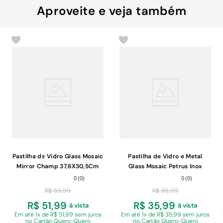
Aproveite e veja também
Pastilha de Vidro Glass Mosaic
Pastilha de Vidro e Metal
Mirror Champ 37,6X30,5Cm
Glass Mosaic Petrus Inox
Branco 29,4X29X8X4cm
0
(
0
)
0
(
0
)
R$
59
,
99
R$
39
,
99
R$ 51,99
R$ 35,99
à vista
à vista
Em
até 1x de R$ 51,99 sem juros
Em
até 1x de R$ 35,99 sem juros
no Cartão Quero-Quero
no Cartão Quero-Quero