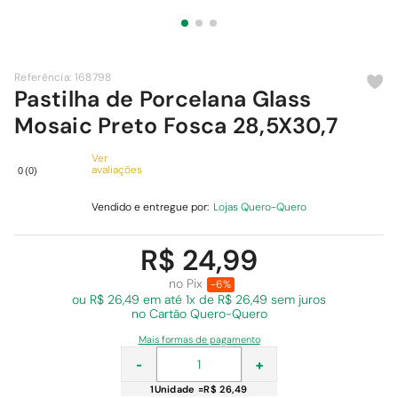
9
º
cimento
10
º
chuveiro
Referência
:
168798
Pastilha de Porcelana Glass
Mosaic Preto Fosca 28,5X30,7
Ver
avaliações
0
(
0
)
Vendido e entregue por:
Lojas Quero-Quero
R$ 24,99
no Pix
-6%
ou R$ 26,49 em
até 1x de R$ 26,49 sem juros
no Cartão Quero-Quero
Mais formas de pagamento
-
+
1
Unidade
=
R$ 26,49