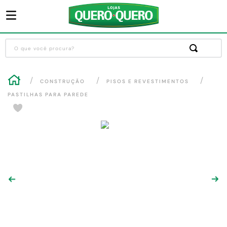
O que você procura?
Termos mais buscados
CONSTRUÇÃO
PISOS E REVESTIMENTOS
1
º
guarda roupa
PASTILHAS PARA PAREDE
2
º
cozinha completa
3
º
piso cerâmica
4
º
sofa
5
º
máquina lavar roupas
6
º
iphone
7
º
forro pvc
8
º
porta