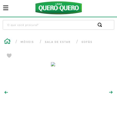
O que você procura?
Termos mais buscados
MÓVEIS
SALA DE ESTAR
SOFÁS
1
º
guarda roupa
2
º
cozinha completa
3
º
piso cerâmica
4
º
sofa
5
º
máquina lavar roupas
6
º
forro pvc
7
º
iphone
8
º
porta