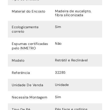
Madeira de eucalipto,
Material do Encosto
fibra siliconizada
Sim
Ecologicamente
correto
Não
Espumas certificadas
pelo INMETRO
Retrátil e Reclinável
Modelo
32285
Referência
Unidade
Unidade De Venda
Sim
Necessita Montagem
Pés fixos e rodízios
Tipo De Pé