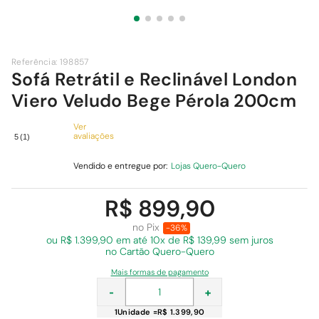
9
º
comoda
10
º
chuveiro
Referência
:
198857
Sofá Retrátil e Reclinável London
Viero Veludo Bege Pérola 200cm
Ver
avaliações
5
(
1
)
Vendido e entregue por:
Lojas Quero-Quero
R$ 899,90
no Pix
-36%
ou R$ 1.399,90 em
até 10x de R$ 139,99 sem juros
no Cartão Quero-Quero
Mais formas de pagamento
-
+
1
Unidade
=
R$ 1.399,90