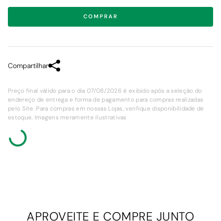
COMPRAR
Compartilhar
Preço final válido para o dia 07/08/2026 é exibido após a seleção do
endereço de entrega e forma de pagamento para compras realizadas
pelo Site. Para compras em nossas Lojas, verifique disponibilidade de
estoque. Imagens meramente ilustrativas
APROVEITE E
COMPRE JUNTO