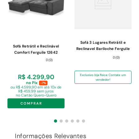
Sofá 3 Lugares Retrátil e
Sofá Retrátil e Reclinável
Reclinavel Bariloche Ferguile
Comfort Ferguile 12642
Tabaco 230
0
(
0
)
Grafite 230cm
0
(
0
)
R$ 4.299,90
Exclusivo loja física: Contate um
vendedor!
no Pix
-7%
ou R$ 4.599,90 em
até 10x de
R$ 459,99 sem juros
no Cartão Quero-Quero
COMPRAR
Informações Relevantes