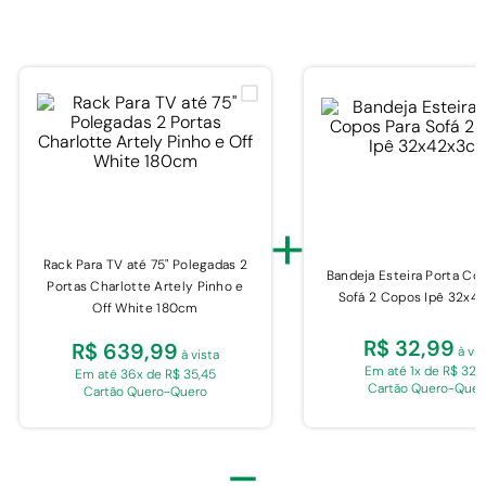
+
Rack Para TV até 75" Polegadas 2
Bandeja Esteira Porta Co
Portas Charlotte Artely Pinho e
Sofá 2 Copos Ipê 32x4
Off White 180cm
R$ 32,99
R$ 639,99
à vis
à vista
Em até 1x de R$ 32,
Em até 36x de R$ 35,45
Cartão Quero-Quer
Cartão Quero-Quero
=