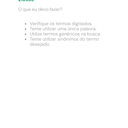
9
º
comoda
O que eu devo fazer?
10
º
chuveiro
Verifique os termos digitados.
Tente utilizar uma única palavra.
Utilize termos genéricos na busca.
Tente utilizar sinônimos do termo
desejado.