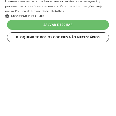
Usamos cookies para melhorar sua experiência de navegação,
personalizar conteúdos e anúncios. Para mais informações, veja
nossa Política de Privacidade.
Detalhes
MOSTRAR DETALHES
SALVAR E FECHAR
BLOQUEAR TODOS OS COOKIES NÃO NECESSÁRIOS
ESTRITAMENTE NECESSÁRIOS
Estritamente necessários
Strictly necessary cookies allow core website functionality such as user
login and account management. The website cannot be used properly
without strictly necessary cookies.
Nome
Provider
/
Domínio
Expiração
Descriç
VtexWorkspace
1 mês
Os Wor
VTEX
de trab
lojaqueroquero.myvtex.com
ambien
isolado