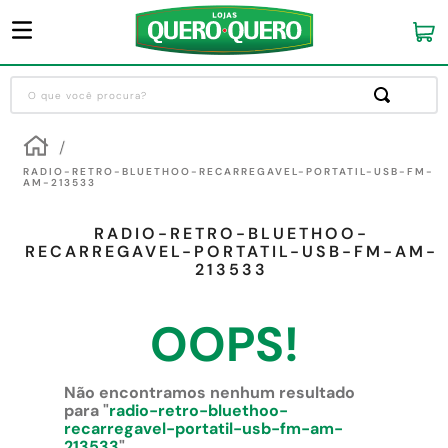
O que você procura?
Termos mais buscados
1
º
guarda roupa
RADIO-RETRO-BLUETHOO-RECARREGAVEL-PORTATIL-USB-FM-
AM-213533
2
º
cozinha completa
RADIO-RETRO-BLUETHOO-
3
º
piso cerâmica
RECARREGAVEL-PORTATIL-USB-FM-AM-
213533
4
º
sofa
5
º
máquina lavar roupas
OOPS!
6
º
forro pvc
7
º
iphone
Não encontramos nenhum resultado
para "
radio-retro-bluethoo-
8
º
porta
recarregavel-portatil-usb-fm-am-
213533
"