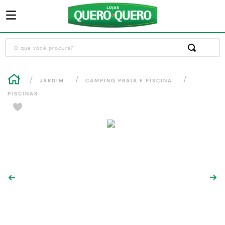
O que você procura?
Termos mais buscados
JARDIM
CAMPING PRAIA E PISCINA
1
º
guarda roupa
PISCINAS
2
º
cozinha completa
3
º
piso cerâmica
4
º
sofa
5
º
máquina lavar roupas
6
º
iphone
7
º
forro pvc
8
º
porta