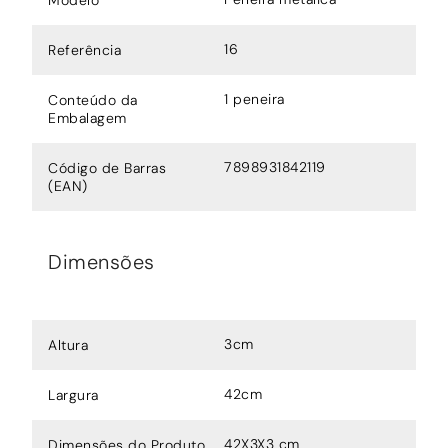
16
Referência
1 peneira
Conteúdo da
Embalagem
7898931842119
Código de Barras
(EAN)
Dimensões
3cm
Altura
42cm
Largura
42X3X3 cm
Dimensões do Produto