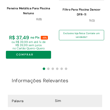
Peneira Metálica Para Piscina
Filtro Para Piscina Dancor
Netuno
DFR-11
0
(
0
)
5
(
1
)
Exclusivo loja física: Contate um
R$ 37,49
no Pix
vendedor!
-6%
ou R$ 39,99 em
até 1x de
R$ 39,99 sem juros
no Cartão Quero-Quero
COMPRAR
Informações Relevantes
Sim
Palavra