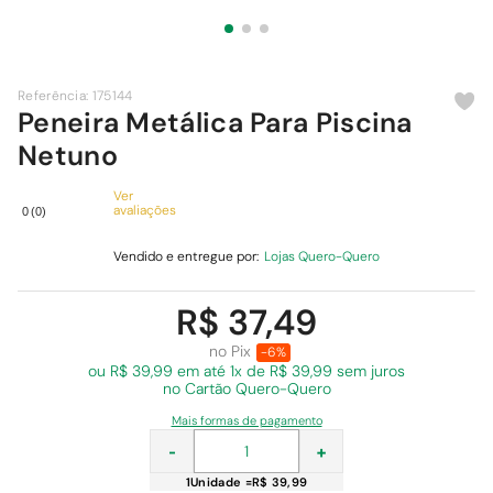
9
º
cimento
10
º
chuveiro
Referência
:
175144
Peneira Metálica Para Piscina
Netuno
Ver
avaliações
0
(
0
)
Vendido e entregue por:
Lojas Quero-Quero
R$ 37,49
no Pix
-6%
ou R$ 39,99 em
até 1x de R$ 39,99 sem juros
no Cartão Quero-Quero
Mais formas de pagamento
-
+
1
Unidade
=
R$ 39,99