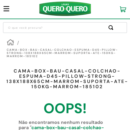
O que você procura?
Termos mais buscados
1
º
guarda roupa
CAMA-BOX-BAU-CASAL-COLCHAO-ESPUMA-D45-PILLOW-
STRONG-138X188X65CM-MARROM-SUPORTA-ATE-150KG-
MARROM-185102
2
º
cozinha completa
3
º
piso cerâmica
CAMA-BOX-BAU-CASAL-COLCHAO-
ESPUMA-D45-PILLOW-STRONG-
4
º
sofa
138X188X65CM-MARROM-SUPORTA-ATE-
150KG-MARROM-185102
5
º
máquina lavar roupas
6
º
iphone
OOPS!
7
º
forro pvc
8
º
porta
Não encontramos nenhum resultado
para "
cama-box-bau-casal-colchao-