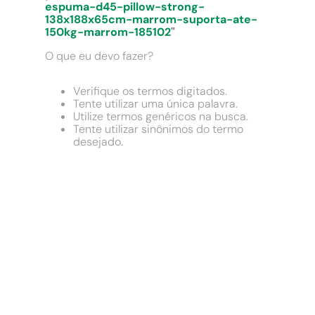
9
º
chuveiro
espuma-d45-pillow-strong-
138x188x65cm-marrom-suporta-ate-
10
º
comoda
150kg-marrom-185102
"
O que eu devo fazer?
Verifique os termos digitados.
Tente utilizar uma única palavra.
Utilize termos genéricos na busca.
Tente utilizar sinônimos do termo
desejado.