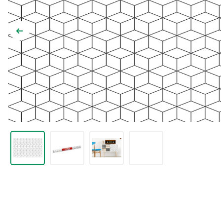
9
º
chuveiro
10
º
comoda