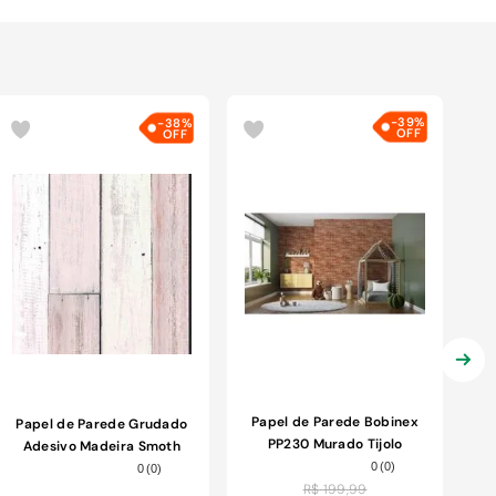
-
39%
-
38%
Papel de Parede Bobinex
Papel de Parede Grudado
PP230 Murado Tijolo
Adesivo Madeira Smoth
52x950 Marrom e
45x280cm
0
(
0
)
0
(
0
)
Vermelho
R$
199
,
99