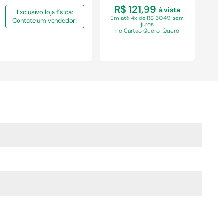
R$ 121,99
à vista
Exclusivo loja física:
Em
até 4x de R$ 30,49 sem
Contate um vendedor!
juros
no Cartão Quero-Quero
COMPRAR