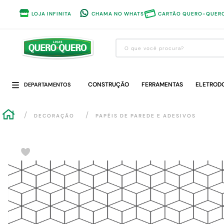
LOJA INFINITA
CHAMA NO WHATS
CARTÃO QUERO-QUER
O que você procura?
Termos mais buscados
CONSTRUÇÃO
1
º
guarda roupa
FERRAMENTAS
ELETROD
DEPARTAMENTOS
2
º
cozinha completa
DECORAÇÃO
PAPÉIS DE PAREDE E ADESIVOS
3
º
piso cerâmica
4
º
sofa
5
º
máquina lavar roupas
6
º
iphone
7
º
forro pvc
8
º
porta