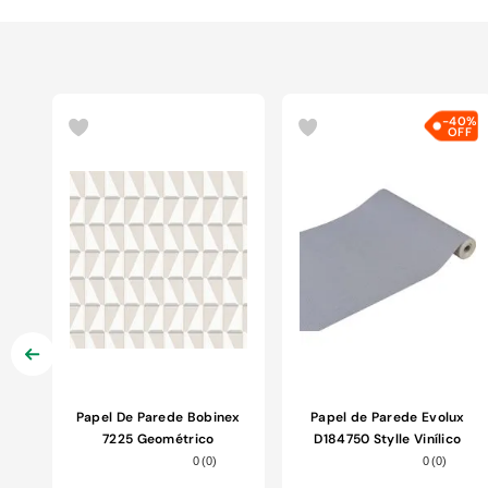
-
40%
Papel De Parede Bobinex
Papel de Parede Evolux
7225 Geométrico
D184750 Stylle Vinílico
Escandinavo Branco
53cm 10m
0
(
0
)
0
(
0
)