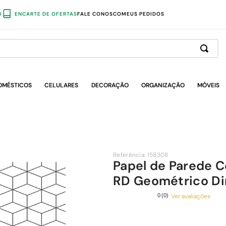
O
ENCARTE DE OFERTAS
FALE CONOSCO
MEUS PEDIDOS
OMÉSTICOS
CELULARES
DECORAÇÃO
ORGANIZAÇÃO
MÓVEIS
Referência
:
158308
Papel de Parede C
RD Geométrico D
Ver avaliações
0
(
0
)