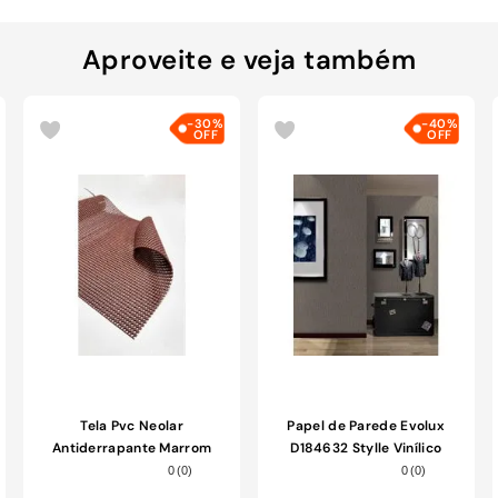
Aproveite e veja também
-
30%
-
40%
Tela Pvc Neolar
Papel de Parede Evolux
Antiderrapante Marrom
D184632 Stylle Vinílico
50x150cm
53cm 10m
0
(
0
)
0
(
0
)