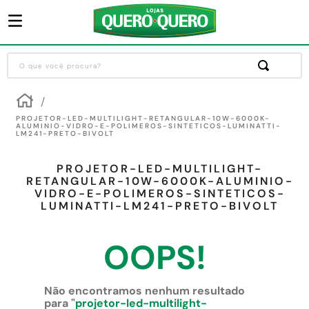
O que você procura?
Termos mais buscados
1
º
guarda roupa
PROJETOR-LED-MULTILIGHT-RETANGULAR-10W-6000K-
ALUMINIO-VIDRO-E-POLIMEROS-SINTETICOS-LUMINATTI-
LM241-PRETO-BIVOLT
2
º
cozinha completa
3
º
piso cerâmica
PROJETOR-LED-MULTILIGHT-
RETANGULAR-10W-6000K-ALUMINIO-
4
º
sofa
VIDRO-E-POLIMEROS-SINTETICOS-
LUMINATTI-LM241-PRETO-BIVOLT
5
º
máquina lavar roupas
6
º
iphone
OOPS!
7
º
forro pvc
8
º
porta
Não encontramos nenhum resultado
para "
projetor-led-multilight-