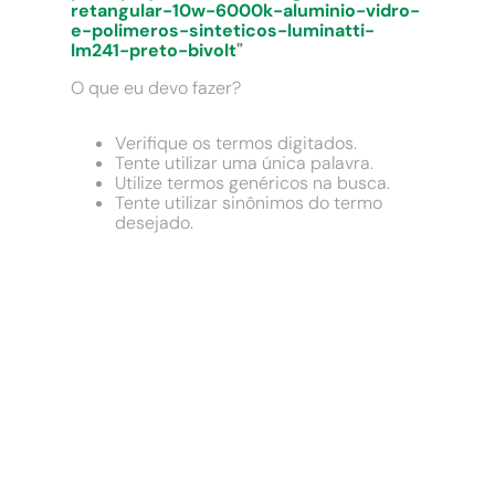
9
º
cimento
retangular-10w-6000k-aluminio-vidro-
e-polimeros-sinteticos-luminatti-
10
º
chuveiro
lm241-preto-bivolt
"
O que eu devo fazer?
Verifique os termos digitados.
Tente utilizar uma única palavra.
Utilize termos genéricos na busca.
Tente utilizar sinônimos do termo
desejado.