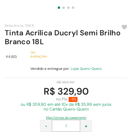
9
º
chuveiro
10
º
cimento
Referência
:
7068
Tinta Acrílica Ducryl Semi Brilho
Branco 18L
Ver
avaliações
4.6
(
62
)
Vendido e entregue por:
Lojas Quero-Quero
R$
369
,
99
R$ 329,90
no Pix
-8%
ou R$ 359,90 em
até 10x de R$ 35,99 sem juros
no Cartão Quero-Quero
Mais formas de pagamento
-
+