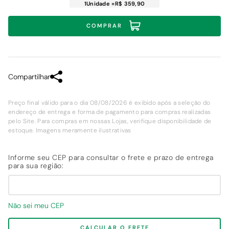
1
Unidade
=
R$ 359,90
COMPRAR
Compartilhar
Preço final válido para o dia 08/08/2026 é exibido após a seleção do
endereço de entrega e forma de pagamento para compras realizadas
pelo Site. Para compras em nossas Lojas, verifique disponibilidade de
estoque. Imagens meramente ilustrativas
Não sei meu CEP
CALCULAR O FRETE