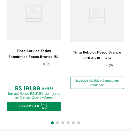
Tinta Acrílica Tedox
Tinta Rekolor Fosco Branco
Econômico Fosco Branco 18L
3701.45 18 Litros
0
(
0
)
0
(
0
)
Exclusivo loja física: Contate um
vendedor!
R$ 191,99
à vista
Em
até 6x de R$ 31,99 sem juros
no Cartão Quero-Quero
COMPRAR