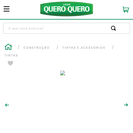
O que você procura?
Termos mais buscados
CONSTRUÇÃO
TINTAS E ACESSÓRIOS
1
º
guarda roupa
TINTAS
2
º
cozinha completa
-3
%
3
º
piso cerâmica
4
º
sofa
5
º
máquina lavar roupas
6
º
iphone
7
º
forro pvc
8
º
porta