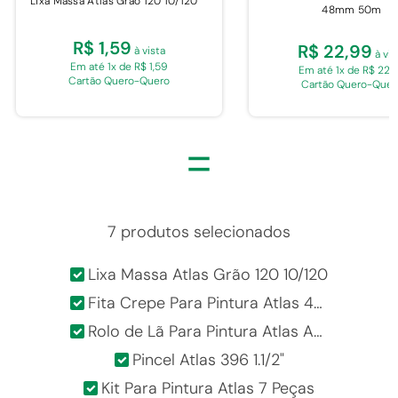
Lixa Massa Atlas Grão 120 10/120
48mm 50m
R$ 1,59
R$ 22,99
à vista
à vis
Em até 1x de R$ 1,59
Em até 1x de R$ 22,
Cartão Quero-Quero
Cartão Quero-Quer
=
7 produtos selecionados
Lixa Massa Atlas Grão 120 10/120
Fita Crepe Para Pintura Atlas 48mm 50m
Rolo de Lã Para Pintura Atlas Antigota 321/10 23cm
Pincel Atlas 396 1.1/2"
Kit Para Pintura Atlas 7 Peças