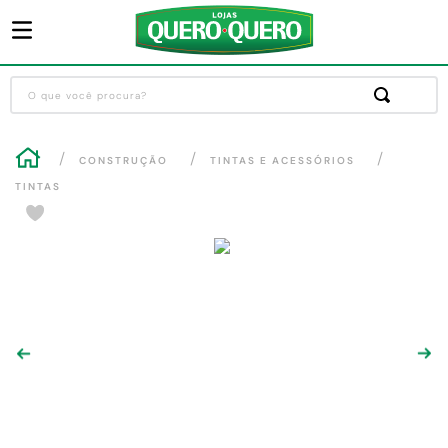
O que você procura?
Termos mais buscados
CONSTRUÇÃO
TINTAS E ACESSÓRIOS
1
º
guarda roupa
TINTAS
2
º
cozinha completa
3
º
piso cerâmica
4
º
sofa
5
º
máquina lavar roupas
6
º
forro pvc
7
º
iphone
8
º
porta