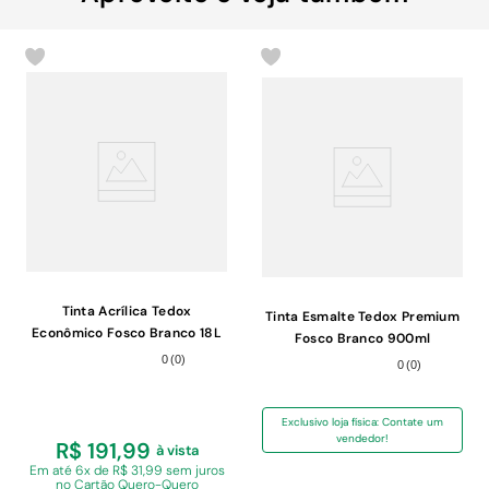
Tinta Acrílica Tedox
Tinta Esmalte Tedox Premium
Econômico Fosco Branco 18L
Fosco Branco 900ml
0
(
0
)
0
(
0
)
Exclusivo loja física: Contate um
vendedor!
R$ 191,99
à vista
Em
até 6x de R$ 31,99 sem juros
no Cartão Quero-Quero