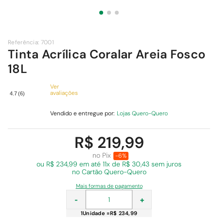
9
º
comoda
10
º
chuveiro
Referência
:
7001
Tinta Acrílica Coralar Areia Fosco
18L
Ver
avaliações
4.7
(
6
)
Vendido e entregue por:
Lojas Quero-Quero
R$ 219,99
no Pix
-6%
ou R$ 234,99 em
até 11x de R$ 30,43 sem juros
no Cartão Quero-Quero
Mais formas de pagamento
-
+
1
Unidade
=
R$ 234,99